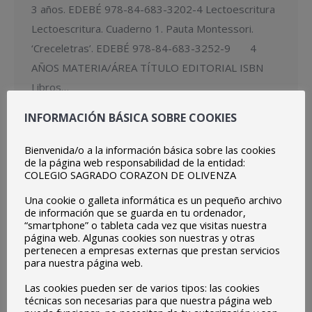
3 años. EDEBÉ 978-84-683-3202-4 Lectoescritura
Lectoescritura. Cuaderno 1. Pauta Montessori.
‘Creceletras’. EDEBÉ 978-84-683-3252-9 4
AÑOS MATERIA/ÁREA TÍTULO EDITORIAL ISBN
Libros…
Detalles
INFORMACIÓN BÁSICA SOBRE COOKIES
Bienvenida/o a la información básica sobre las cookies
de la página web responsabilidad de la entidad:
LISTADO PROVISIONAL DE ADMITIDOS EN
COLEGIO SAGRADO CORAZON DE OLIVENZA
EDUCACIÓN INFANTIL 3 AÑOS 2017-2018
Una cookie o galleta informática es un pequeño archivo
Centro
mayo 29, 2017
de información que se guarda en tu ordenador,
“smartphone” o tableta cada vez que visitas nuestra
VER LISTA
página web. Algunas cookies son nuestras y otras
pertenecen a empresas externas que prestan servicios
para nuestra página web.
MAY
29
Las cookies pueden ser de varios tipos: las cookies
técnicas son necesarias para que nuestra página web