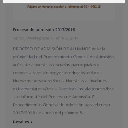
Proceso de admisión 2017/2018
Centro
,
Uncategorized
abril 23, 2017
PROCESO DE ADMISIÓN DE ALUMNOS Ante la
próximidad del Procedimiento General de Admisión,
acércate a nuestras escuelas parroquiales y
conoce: – Nuestro proyecto educativo</br> –
Nuestros servicios</br> – Nuestras actividades
extraescolares</br> – Nuestras instalaciones</br>
… e informaté del Proceso de Admisión. El
Procedimiento General de Admisión para el curso
2017/2018 se abrirá del próximo 5…
Detalles