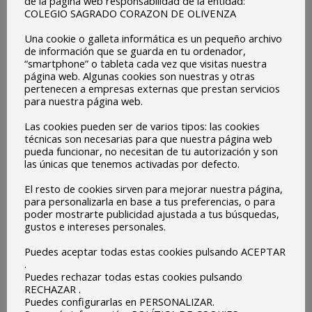
de la página web responsabilidad de la entidad:
COLEGIO SAGRADO CORAZON DE OLIVENZA
Una cookie o galleta informática es un pequeño archivo
de información que se guarda en tu ordenador,
“smartphone” o tableta cada vez que visitas nuestra
página web. Algunas cookies son nuestras y otras
pertenecen a empresas externas que prestan servicios
11 SEPTIEMBRE:
Reunión Profesores y Padres alumnos
para nuestra página web.
Infantil y 1º y 2º de Primaria (en el salón de actos y luego
Las cookies pueden ser de varios tipos: las cookies
en sus clases) – 11:30h.
técnicas son necesarias para que nuestra página web
pueda funcionar, no necesitan de tu autorización y son
13 SEPTIEMBRE:
las únicas que tenemos activadas por defecto.
Inicio del curso Escolar 2017-2018
El resto de cookies sirven para mejorar nuestra página,
para personalizarla en base a tus preferencias, o para
poder mostrarte publicidad ajustada a tus búsquedas,
Inicio clases de Infantil y Primaria; a las 10.00h, este día
gustos e intereses personales.
terminan a las 13.00h.
Puedes aceptar todas estas cookies pulsando ACEPTAR
14 SEPTIEMBRE:
.
Puedes rechazar todas estas cookies pulsando
Infantil y Primaria: Clases de 9:00h a 14:00h.
RECHAZAR .
Puedes configurarlas en PERSONALIZAR.