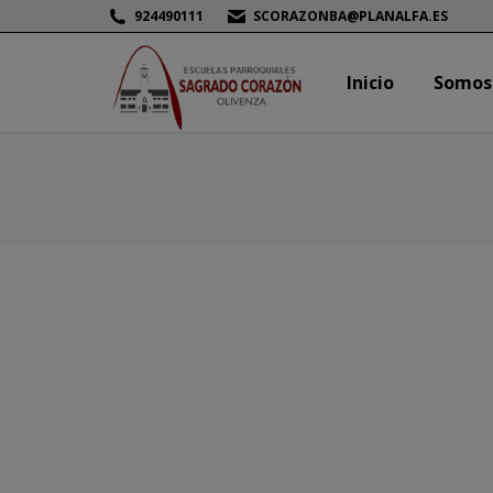
924490111
SCORAZONBA@PLANALFA.ES
Inicio
Somos
Inicio
Somos