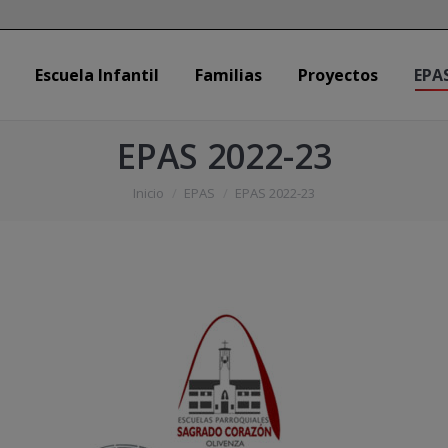
Escuela Infantil
Familias
Proyectos
EPA
Escuela Infantil
Familias
Proyectos
EPA
EPAS 2022-23
Estás aquí:
Inicio
EPAS
EPAS 2022-23