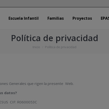
Escuela Infantil
Familias
Proyectos
EPA
Escuela Infantil
Familias
Proyectos
EPA
Política de privacidad
Estás aquí:
Inicio
Política de privacidad
iciones Generales que rigen la presente Web.
us datos?
SUS CIF: R0600053C