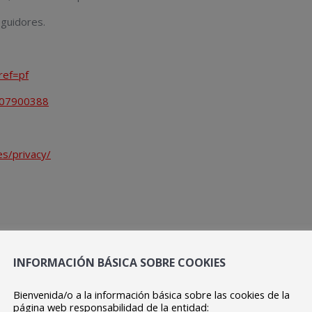
eguidores.
ref=pf
3707900388
es/privacy/
on las siguientes finalidades: Organización de procesos de selec
INFORMACIÓN BÁSICA SOBRE COOKIES
didatura.
Bienvenida/o a la información básica sobre las cookies de la
página web responsabilidad de la entidad: