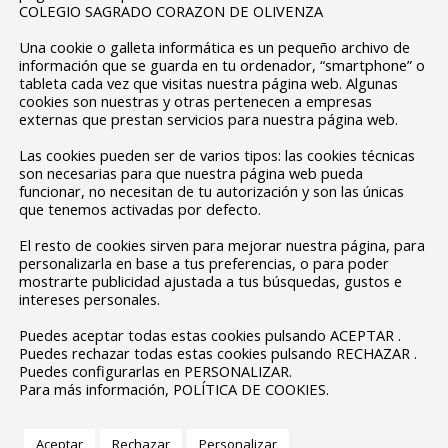
ner su CV para hacerle partícipe en nuevos procesos de selecció
COLEGIO SAGRADO CORAZON DE OLIVENZA
car su CV a empresas del grupo, colaboradoras o afines, con el ú
Una cookie o galleta informática es un pequeño archivo de
información que se guarda en tu ordenador, “smartphone” o
tableta cada vez que visitas nuestra página web. Algunas
cookies son nuestras y otras pertenecen a empresas
externas que prestan servicios para nuestra página web.
e tus datos?
Las cookies pueden ser de varios tipos: las cookies técnicas
son necesarias para que nuestra página web pueda
funcionar, no necesitan de tu autorización y son las únicas
que tenemos activadas por defecto.
n obligatoria están legitimados por la Ley Orgánica 2/2006, de 3
El resto de cookies sirven para mejorar nuestra página, para
jora de la calidad educativa.
personalizarla en base a tus preferencias, o para poder
mostrarte publicidad ajustada a tus búsquedas, gustos e
un contrato para la escolarización no obligatoria y servicios opc
intereses personales.
ividades extraescolares.
Puedes aceptar todas estas cookies pulsando ACEPTAR .
dicados con anterioridad (orientación, organización de actividades 
Puedes rechazar todas estas cookies pulsando RECHAZAR .
Puedes configurarlas en PERSONALIZAR.
lud, información sobre actividades organizadas para antiguos al
Para más información, POLÍTICA DE COOKIES.
onsentimiento del interesado. En el caso que no sea otorgado no i
Aceptar
Rechazar
Personalizar