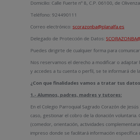
Domicilio: Calle Fuerte nº 8, C.P. 06100, de Olivenza
Teléfono: 924490111
Correo electrónico:
scorazonba@planalfa.es
Delegado de Protección de Datos:
SCORAZONBA@
Puedes dirigirte de cualquier forma para comunica
Nos reservamos el derecho a modificar o adaptar l
y accedes a tu cuenta o perfil, se te informará de l
¿Con que finalidades vamos a tratar tus dato
1.- Alumnos, padres, madres y tutores:
En el Colegio Parroquial Sagrado Corazón de Jesús 
caso, gestionar el cobro de la donación voluntaria
(comedor, orientación, actividades complementarias
impreso donde se facilitará información específic