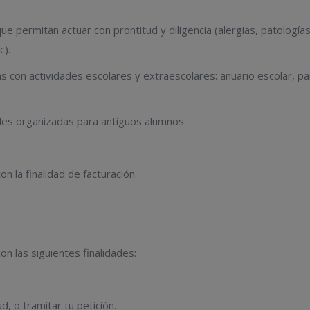
e permitan actuar con prontitud y diligencia (alergias, patología
c).
con actividades escolares y extraescolares: anuario escolar, par
dades organizadas para antiguos alumnos.
n la finalidad de facturación.
n las siguientes finalidades:
.
ud, o tramitar tu petición.