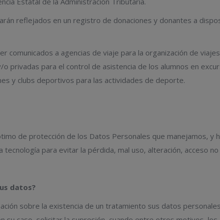
cia Estatal de la Administración Tributaria.
arán reflejados en un registro de donaciones y donantes a dispos
r comunicados a agencias de viaje para la organización de viaje
y/o privadas para el control de asistencia de los alumnos en excur
iones y clubs deportivos para las actividades de deporte.
ptimo de protección de los Datos Personales que manejamos, y 
a tecnología para evitar la pérdida, mal uso, alteración, acceso 
sus datos?
ción sobre la existencia de un tratamiento sus datos personales, 
n su caso, solicitar la supresión, cuando entre otros motivos, lo