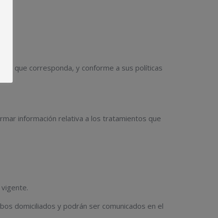
ual.
ocial que corresponda, y conforme a sus políticas
irmar información relativa a los tratamientos que
 vigente.
ibos domiciliados y podrán ser comunicados en el