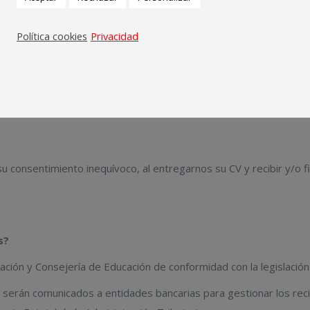
Política cookies
Privacidad
a ejecución de un contrato y mantenimiento de la relación contract
a aceptación de una relación contractual en el entorno de la red s
u consentimiento inequívoco, al entregarnos su CV y recibir y/o f
s?
ción y Consejería de Educación de conformidad con la legislación
a serán comunicados a entidades bancarias para gestionar los rec