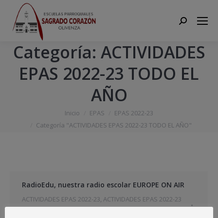
Search:
Categoría:
ACTIVIDADES
EPAS 2022-23 TODO EL
AÑO
Estás aquí:
Inicio
EPAS
EPAS 2022-23
Categoría "ACTIVIDADES EPAS 2022-23 TODO EL AÑO"
RadioEdu, nuestra radio escolar EUROPE ON AIR
ACTIVIDADES EPAS 2022-23
,
ACTIVIDADES EPAS 2022-23
TODO EL AÑO