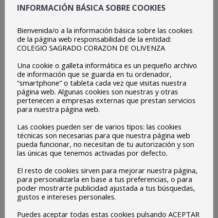
Por
protehus
septiembre 25, 2022
INFORMACIÓN BÁSICA SOBRE COOKIES
Actividad : RadioEdu, nuestra radio escolar:
Bienvenida/o a la información básica sobre las cookies
EUROPE ON AIR Todo el curso Nuestro centro
de la página web responsabilidad de la entidad:
COLEGIO SAGRADO CORAZON DE OLIVENZA
desarrolla un programa de innovación pedagógica,
a través de la radio escolar, denominado RadioEdu.
Una cookie o galleta informática es un pequeño archivo
de información que se guarda en tu ordenador,
RadioEdu es un programa educativo, lo que quiere
“smartphone” o tableta cada vez que visitas nuestra
decir que promueve el uso de la radio como una
página web. Algunas cookies son nuestras y otras
pertenecen a empresas externas que prestan servicios
herramienta de mejora de la calidad de la
para nuestra página web.
educación…
Las cookies pueden ser de varios tipos: las cookies
técnicas son necesarias para que nuestra página web
pueda funcionar, no necesitan de tu autorización y son
las únicas que tenemos activadas por defecto.
Trabajo online ocn el alumnado
El resto de cookies sirven para mejorar nuestra página,
ACTIVIDADES EPAS 2022-23
,
ACTIVIDADES EPAS 2022-23
para personalizarla en base a tus preferencias, o para
TODO EL AÑO
poder mostrarte publicidad ajustada a tus búsquedas,
gustos e intereses personales.
Por
protehus
septiembre 24, 2022
Puedes aceptar todas estas cookies pulsando ACEPTAR
Trabajo online con el alumnado. Durante este año