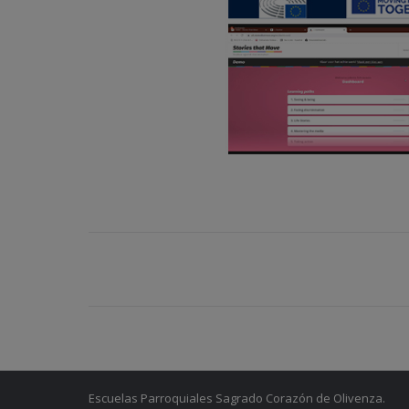
Navegación
entre
entradas
Escuelas Parroquiales Sagrado Corazón de Olivenza.