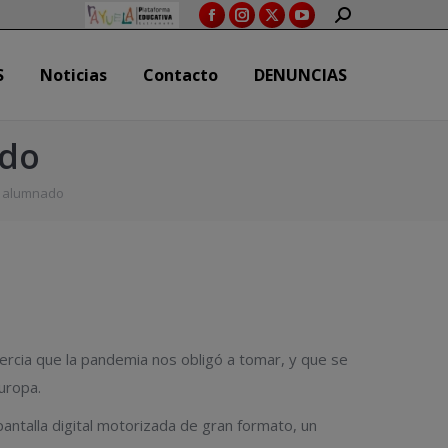
SEARCH:
Facebook
Instagram
X
YouTube
S
Noticias
Contacto
DENUNCIAS
page
page
page
page
S
Noticias
Contacto
DENUNCIAS
opens
opens
opens
opens
in
in
in
in
new
new
new
new
ado
window
window
window
window
l alumnado
ercia que la pandemia nos obligó a tomar, y que se
uropa.
antalla digital motorizada de gran formato, un