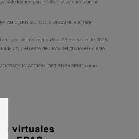
ya sido idóneo para realizar actividades online
UROPEAN CLUBS SCHOOLS UKRAINE y el taller
tter spot disinformation?» el 26 de enero de 2023.
Badajoz, y el resto de EPAS del grupo: el Colegio
, “DEMOCRACY IN ACTION: GET ENGAGED!”, como