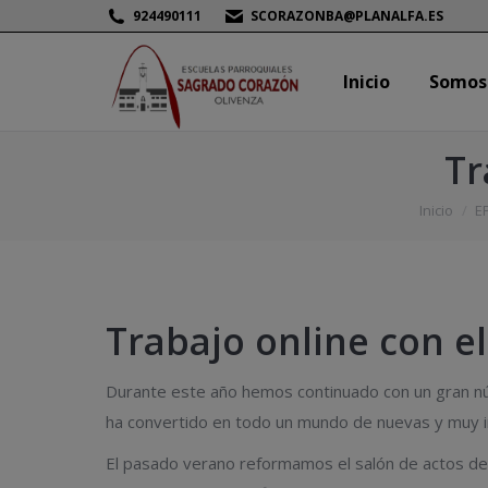
924490111
SCORAZONBA@PLANALFA.ES
Inicio
Somos
Inicio
Somos
Tr
Estás aquí:
Inicio
E
Trabajo online con e
Durante este año hemos continuado con un gran núm
ha convertido en todo un mundo de nuevas y muy in
El pasado verano reformamos el salón de actos de c