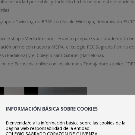
lta velocidad por cable, y todo ello ha hecho que este espacio ha
ntías.
l grupo eTwinning de EPAS con Nicole Wieringa, denominado E
la workshop «Media literacy – How to prepare your students to be
ción online con nuestra MEPA, el colegio FEC Sagrada Familia de 
s (Badalona) y el Colegio Sant Gabriel (Barcelona).
esión de Euroscola online con los alumnos Embajadores Junior
INFORMACIÓN BÁSICA SOBRE COOKIES
Bienvenida/o a la información básica sobre las cookies de la
página web responsabilidad de la entidad:
COLEGIO SAGRADO CORAZON DE OLIVENZA