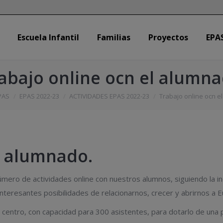
Escuela Infantil
Familias
Proyectos
EPA
Escuela Infantil
Familias
Proyectos
EPA
abajo online ocn el alumn
PAS
EPAS 2022-23
ACTIVIDADES EPAS 2022-23
Trabajo online ocn e
l alumnado.
ero de actividades online con nuestros alumnos, siguiendo la in
teresantes posibilidades de relacionarnos, crecer y abrirnos a E
entro, con capacidad para 300 asistentes, para dotarlo de una p