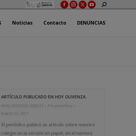
SEARCH:
Facebook
Instagram
X
YouTube
S
Noticias
Contacto
DENUNCIAS
page
page
page
page
S
Noticias
Contacto
DENUNCIAS
opens
opens
opens
opens
in
in
in
in
new
new
new
new
window
window
window
window
ARTÍCULO PUBLICADO EN HOY OLIVENZA
EPAS NOTICIAS 2020-21
Por
protehus
marzo 12, 2021
El periódico publicó un artículo sobre nuestro
colegio en la versión en papel, en el número