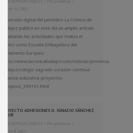
EPAS NOTICIAS 2020-21
Por
protehus
nciabadajoz/colegio-
marzo 11, 2021
La versión digital del periódico La Crónica de
Badajoz publicó en este día un amplio artículo
resaltando las actividades que realiza el
centro como Escuela Embajadora del
Parlamento Europeo.
https://www.lacronicabadajoz.com/noticias/provincia-
badajoz/colegio-sagrado-corazon-continua-
apuesta-educativa-proyectos-
europeos_390101.html
PROYECTO ADHESIONES D. IGNACIO SÁNCHEZ
AMOR
EPAS NOTICIAS 2020-21
Por
protehus
marzo 8, 2021