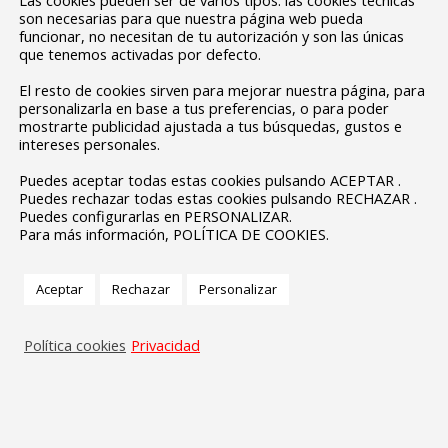
son necesarias para que nuestra página web pueda
https://www.elperiodicoextremadura.com/noticias/provi
funcionar, no necesitan de tu autorización y son las únicas
sagrado-corazon-continua-apuesta-
que tenemos activadas por defecto.
educativa-proyectos-europeos_1272754.html
El resto de cookies sirven para mejorar nuestra página, para
personalizarla en base a tus preferencias, o para poder
mostrarte publicidad ajustada a tus búsquedas, gustos e
intereses personales.
DÍA DE EXTREMADURA EN LA ESCUELA
Puedes aceptar todas estas cookies pulsando ACEPTAR .
EPAS NOTICIAS 2020-21
Por
protehus
Puedes rechazar todas estas cookies pulsando RECHAZAR .
Puedes configurarlas en PERSONALIZAR.
marzo 9, 2021
Para más información, POLÍTICA DE COOKIES.
25 de febrero de 2021 Desde la asignatura
de Lengua Extranjera Inglés, los alumnos de
Aceptar
Rechazar
Personalizar
2º y 4º de ESO trabajaron en el aula el Día de
Extremadura desde las aportaciones que
Política cookies
Privacidad
nuestra comunidad recibe gracias a Europa,
haciendo conscientes a los alumnos de la
importancia de las ayudas europeas en 4