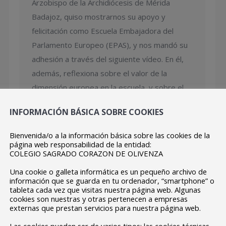
Arzobispo de la Archidiócesis de Mérida
Badajoz, quiso mostrarnos su apoyo y
felicitación como Escuela Embajadora del
Parlamento Europeo (EPAS), y nos mandó su
adhesión a través del siguiente vídeo. En él,
además, reflexiona sobre el valor de la
dimensión europea en la escuela, y sobre el
humanismo cristiano…
INFORMACIÓN BÁSICA SOBRE COOKIES
Bienvenida/o a la información básica sobre las cookies de la
LAS ESCUELAS PARROQUIALES EN EL
página web responsabilidad de la entidad:
PERIÓDICO EXTREMADURA
COLEGIO SAGRADO CORAZON DE OLIVENZA
EPAS NOTICIAS 2020-21
Por
protehus
Una cookie o galleta informática es un pequeño archivo de
marzo 11, 2021
información que se guarda en tu ordenador, “smartphone” o
tableta cada vez que visitas nuestra página web. Algunas
El periódico Extremadura se hizo eco de
cookies son nuestras y otras pertenecen a empresas
externas que prestan servicios para nuestra página web.
nuestro nombramiento y proyecto como
Escuela Embajadora.
Las cookies pueden ser de varios tipos: las cookies técnicas