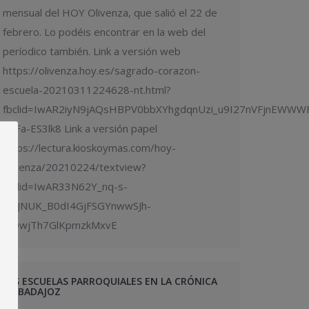
mensual del HOY Olivenza, que salió el 22 de
febrero. Lo podéis encontrar en la web del
períodico también. Link a versión web
https://olivenza.hoy.es/sagrado-corazon-
escuela-20210311224628-nt.html?
fbclid=IwAR2iyN9jAQsHBPV0bbXYhgdqnUzi_u9I27nVFjnEWWW
6XFa-ES3lk8 Link a versión papel
https://lectura.kioskoymas.com/hoy-
olivenza/20210224/textview?
fbclid=IwAR33N62Y_nq-s-
I_8JNUK_B0dI4GjFSGYnwwSJh-
lqQwjTh7GlKpmzkMxvE
LAS ESCUELAS PARROQUIALES EN LA CRÓNICA
DE BADAJOZ