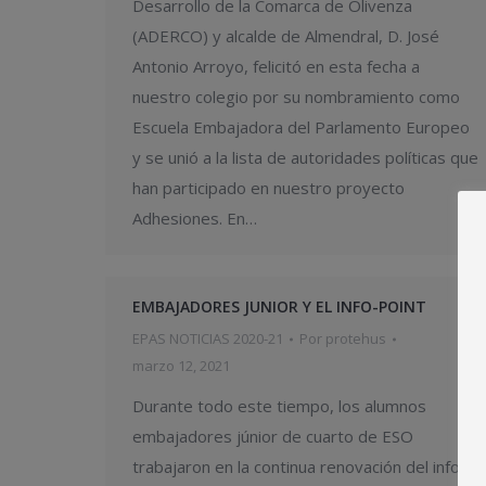
Desarrollo de la Comarca de Olivenza
(ADERCO) y alcalde de Almendral, D. José
Antonio Arroyo, felicitó en esta fecha a
nuestro colegio por su nombramiento como
Escuela Embajadora del Parlamento Europeo
y se unió a la lista de autoridades políticas que
han participado en nuestro proyecto
Adhesiones. En…
EMBAJADORES JUNIOR Y EL INFO-POINT
EPAS NOTICIAS 2020-21
Por
protehus
marzo 12, 2021
Durante todo este tiempo, los alumnos
embajadores júnior de cuarto de ESO
trabajaron en la continua renovación del info-