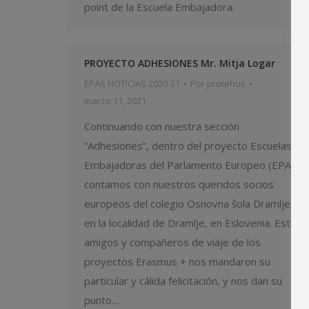
point de la Escuela Embajadora.
PROYECTO ADHESIONES Mr. Mitja Logar
EPAS NOTICIAS 2020-21
Por
protehus
marzo 11, 2021
Continuando con nuestra sección
“Adhesiones”, dentro del proyecto Escuelas
Embajadoras del Parlamento Europeo (EPAS),
contamos con nuestros queridos socios
europeos del colegio Osnovna šola Dramlje,
en la localidad de Dramlje, en Eslovenia. Estos
amigos y compañeros de viaje de los
proyectos Erasmus + nos mandaron su
particular y cálida felicitación, y nos dan su
punto…