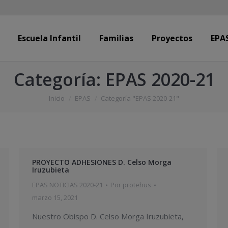
Escuela Infantil
Familias
Proyectos
EPA
Escuela Infantil
Familias
Proyectos
EPA
Categoría:
EPAS 2020-21
Estás aquí:
Inicio
EPAS
Categoría "EPAS 2020-21"
PROYECTO ADHESIONES D. Celso Morga
Iruzubieta
EPAS NOTICIAS 2020-21
Por
protehus
marzo 15, 2021
Nuestro Obispo D. Celso Morga Iruzubieta,