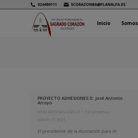
924490111
SCORAZONBA@PLANALFA.ES
Inicio
Somos
Inicio
Somos
PROYECTO ADHESIONES D. José Antonio
Arroyo
EPAS NOTICIAS 2020-21
Por
protehus
marzo 17, 2021
El presidente de la Asociación para el