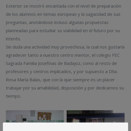
Exterior se mostró encantada con el nivel de preparación
de los alumnos en temas europeas y la sagacidad de sus
preguntas, anotándose incluso algunas propuestas
planteadas para estudiar su viabilidad en el futuro por su
interés.
Sin duda una actividad muy provechosa, la cual nos gustaría
agradecer tanto a nuestro centro mentor, el colegio FEC
Sagrada Familia Josefinas de Badajoz, como al resto de
profesores y centros implicados, y por supuesto a Dña.
Rosa María Balas, que con la que siempre es un placer
trabajar por su amabilidad, disposición y por dedicarnos su
tiempo.