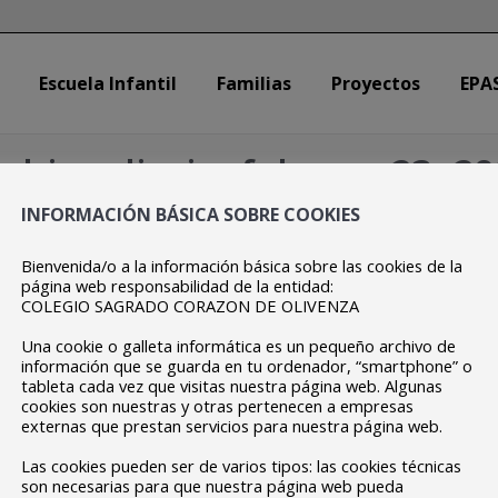
Escuela Infantil
Familias
Proyectos
EPA
Escuela Infantil
Familias
Proyectos
EPA
chivo diario:
febrero 23, 2
INFORMACIÓN BÁSICA SOBRE COOKIES
Estás aquí:
Inicio
2022
febrero
23
Bienvenida/o a la información básica sobre las cookies de la
página web responsabilidad de la entidad:
COLEGIO SAGRADO CORAZON DE OLIVENZA
Una cookie o galleta informática es un pequeño archivo de
información que se guarda en tu ordenador, “smartphone” o
tableta cada vez que visitas nuestra página web. Algunas
cookies son nuestras y otras pertenecen a empresas
externas que prestan servicios para nuestra página web.
Las cookies pueden ser de varios tipos: las cookies técnicas
son necesarias para que nuestra página web pueda