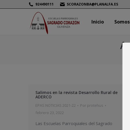
924490111
SCORAZONBA@PLANALFA.ES
Inicio
Somos
Inicio
Somos
Ar
Salimos en la revista Desarrollo Rural de
ADERCO
EPAS NOTICIAS 2021-22
Por
protehus
febrero 23, 2022
Las Escuelas Parroquiales del Sagrado