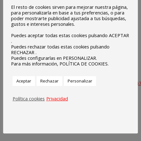
Teresa Coutinho, responsable de Educación y Juventud de
El resto de cookies sirven para mejorar nuestra página,
la Oficina del Parlamento Europeo en España., publica un
para personalizarla en base a tus preferencias, o para
poder mostrarte publicidad ajustada a tus búsquedas,
artículo en la revista de divulgación europea para
gustos e intereses personales.
Extremadura DESARROLLO RURAL, editada por Europe
Puedes aceptar todas estas cookies pulsando ACEPTAR
Direct Extremadura y ADERCO, en su número 45, Año XXVI
.
2021 titulado “PROGRAMA ESCUELAS EMBAJADORAS DEL
Puedes rechazar todas estas cookies pulsando
RECHAZAR .
PARLAMENTO EUROPEO: LLEVAR EUROPA A TODOS LOS
Puedes configurarlas en PERSONALIZAR.
RINCONES”.
Para más información, POLÍTICA DE COOKIES.
Enlace:
Aceptar
Rechazar
Personalizar
https://www.facebook.com/sagradocorazonolivenza/posts
Política cookies
Privacidad
Navegación
entre