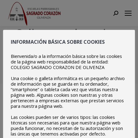
Search:
Salimos en la revista
INFORMACIÓN BÁSICA SOBRE COOKIES
Desarrollo Rural de
Bienvenida/o a la información básica sobre las cookies
ADERCO
de la página web responsabilidad de la entidad:
COLEGIO SAGRADO CORAZON DE OLIVENZA
Estás aquí:
Inicio
EPAS
EPAS 2021-22
EPAS NOTICIAS 2021-22
Una cookie o galleta informática es un pequeño archivo
Salimos en la revista Desarrollo…
de información que se guarda en tu ordenador,
“smartphone” o tableta cada vez que visitas nuestra
página web. Algunas cookies son nuestras y otras
pertenecen a empresas externas que prestan servicios
para nuestra página web.
Las Escuelas Parroquiales del Sagrado Corazón, un
Las cookies pueden ser de varios tipos: las cookies
ejemplo de buenas prácticas dentro del proyecto
técnicas son necesarias para que nuestra página web
Escuelas Embajadoras del Parlamento Europeo (EPAS)
pueda funcionar, no necesitan de tu autorización y son
las únicas que tenemos activadas por defecto.