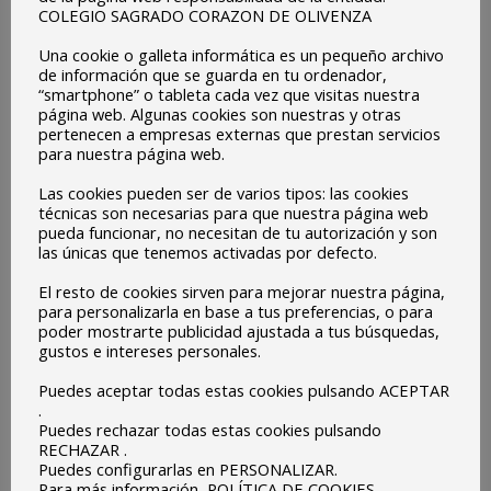
COLEGIO SAGRADO CORAZON DE OLIVENZA
Una cookie o galleta informática es un pequeño archivo
de información que se guarda en tu ordenador,
“smartphone” o tableta cada vez que visitas nuestra
Video 3 de la Semana
Vídeo 2 de la Semana
página web. Algunas cookies son nuestras y otras
Cultural 2020
Cultural 2020
pertenecen a empresas externas que prestan servicios
para nuestra página web.
Las cookies pueden ser de varios tipos: las cookies
técnicas son necesarias para que nuestra página web
pueda funcionar, no necesitan de tu autorización y son
las únicas que tenemos activadas por defecto.
El resto de cookies sirven para mejorar nuestra página,
Semana Cultural D. José
para personalizarla en base a tus preferencias, o para
Hidalgo Marcos 1
poder mostrarte publicidad ajustada a tus búsquedas,
gustos e intereses personales.
Puedes aceptar todas estas cookies pulsando ACEPTAR
.
Puedes rechazar todas estas cookies pulsando
RECHAZAR .
Puedes configurarlas en PERSONALIZAR.
Para más información, POLÍTICA DE COOKIES.