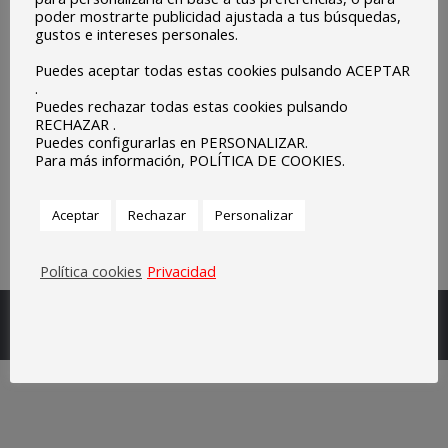
poder mostrarte publicidad ajustada a tus búsquedas,
gustos e intereses personales.
Puedes aceptar todas estas cookies pulsando ACEPTAR
.
Puedes rechazar todas estas cookies pulsando
RECHAZAR .
DESCARGAR DOCUMENTO
Puedes configurarlas en PERSONALIZAR.
Para más información, POLÍTICA DE COOKIES.
Navegación
Aceptar
Rechazar
Personalizar
entre
Política cookies
Privacidad
entradas
Escuelas Parroquiales Sagrado Corazón de Olivenza.
Legal