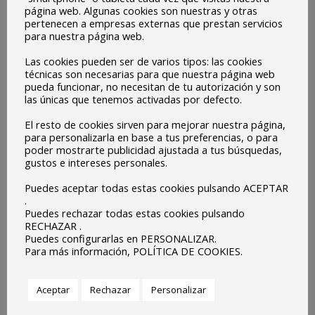
página web. Algunas cookies son nuestras y otras
pertenecen a empresas externas que prestan servicios
para nuestra página web.
Las cookies pueden ser de varios tipos: las cookies
técnicas son necesarias para que nuestra página web
pueda funcionar, no necesitan de tu autorización y son
las únicas que tenemos activadas por defecto.
El resto de cookies sirven para mejorar nuestra página,
para personalizarla en base a tus preferencias, o para
poder mostrarte publicidad ajustada a tus búsquedas,
gustos e intereses personales.
Puedes aceptar todas estas cookies pulsando ACEPTAR
.
Puedes rechazar todas estas cookies pulsando
RECHAZAR .
Puedes configurarlas en PERSONALIZAR.
Para más información, POLÍTICA DE COOKIES.
Criterios de Organización de la Prueba de
Evaluación de Bachillerato para el Acceso a la
Universidad (EBAU)
Aceptar
Rechazar
Personalizar
Centro
,
orientacion
Por
protehus
marzo 24, 2019