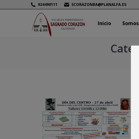
924490111
SCORAZONBA@PLANALFA.ES
Inicio
Somos
Inicio
Somos
Categ