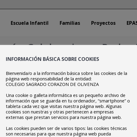
Escuela Infantil
Familias
Proyectos
EPA
Escuela Infantil
Familias
Proyectos
EPA
oría:
Celebraciones Pedag
INFORMACIÓN BÁSICA SOBRE COOKIES
Estás aquí:
Inicio
Categoría "Celebraciones Pedagógicas"
Bienvenida/o a la información básica sobre las cookies de la
página web responsabilidad de la entidad:
COLEGIO SAGRADO CORAZON DE OLIVENZA
Una cookie o galleta informática es un pequeño archivo de
información que se guarda en tu ordenador, “smartphone” o
tableta cada vez que visitas nuestra página web. Algunas
cookies son nuestras y otras pertenecen a empresas
externas que prestan servicios para nuestra página web.
Las cookies pueden ser de varios tipos: las cookies técnicas
son necesarias para que nuestra página web pueda