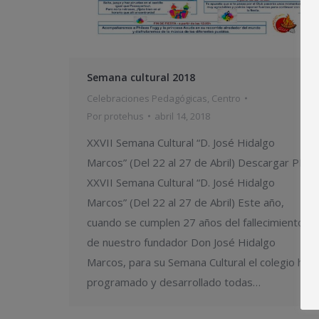
Semana cultural 2018
Celebraciones Pedagógicas
,
Centro
Por
protehus
abril 14, 2018
XXVII Semana Cultural “D. José Hidalgo
Marcos” (Del 22 al 27 de Abril) Descargar PDF
XXVII Semana Cultural “D. José Hidalgo
Marcos” (Del 22 al 27 de Abril) Este año,
cuando se cumplen 27 años del fallecimiento
de nuestro fundador Don José Hidalgo
Marcos, para su Semana Cultural el colegio ha
programado y desarrollado todas…