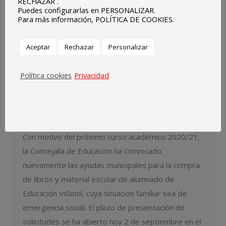
RECHAZAR .
Puedes configurarlas en PERSONALIZAR.
Para más información, POLÍTICA DE COOKIES.
Aceptar
Rechazar
Personalizar
Política cookies
Privacidad
Las ayudas municipales para libros y material
escolar de Educación Infantil podrán solicitarse
hasta el 16 de septiembre
ce2021
,
Centro
Por
protehus
septiembre 7, 2020
Con motivo del próximo curso académico 2020/21,
la Concejalía de Educación ha convocado
nuevamente las ayudas municipales para la compra
de libros y material escolar de alumnado de
Educación Infantil, cuya situación familiar sea de
emergencia social. El plazo de presentación de
solicitudes se ha abierto hoy 2 de septiembre en el