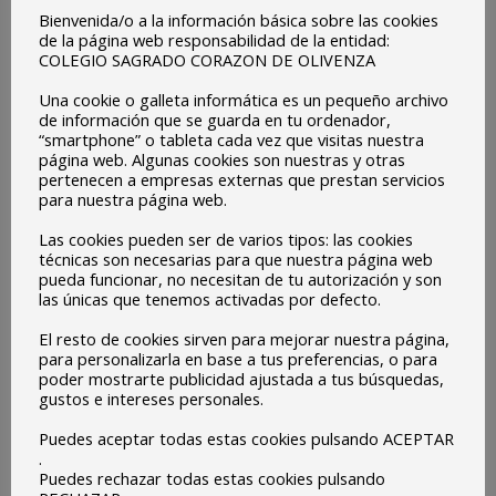
Bienvenida/o a la información básica sobre las cookies
de la página web responsabilidad de la entidad:
COLEGIO SAGRADO CORAZON DE OLIVENZA
Una cookie o galleta informática es un pequeño archivo
de información que se guarda en tu ordenador,
Cambio fecha presentación secundaria
“smartphone” o tableta cada vez que visitas nuestra
página web. Algunas cookies son nuestras y otras
ce2021
,
Centro
Por
protehus
septiembre 7, 2020
pertenecen a empresas externas que prestan servicios
para nuestra página web.
Queridas familias: Quiero informaros que hoy
lunes, 7 de septiembre, nos han comunicado
Las cookies pueden ser de varios tipos: las cookies
técnicas son necesarias para que nuestra página web
desde la Secretaría General de Educación que
pueda funcionar, no necesitan de tu autorización y son
disponemos de un profesor más para hacer tres
las únicas que tenemos activadas por defecto.
grupos con los alumnos de 1º de la ESO. Ello
El resto de cookies sirven para mejorar nuestra página,
supone tener que cambiar los horarios y la
para personalizarla en base a tus preferencias, o para
poder mostrarte publicidad ajustada a tus búsquedas,
organización de los grupos. Por ello os
gustos e intereses personales.
comunicamos que…
Puedes aceptar todas estas cookies pulsando ACEPTAR
.
Puedes rechazar todas estas cookies pulsando