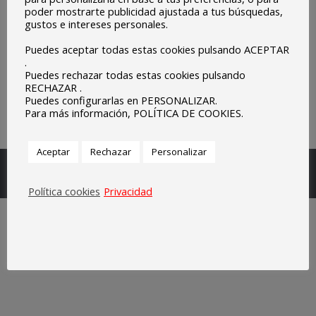
concurso de dibujo donde el objetivo ha sido dar a
poder mostrarte publicidad ajustada a tus búsquedas,
gustos e intereses personales.
conocer en profundidad los ODS (Objetivos de
Desarrollo Sostenible) de la Agenda 2030 de la
Puedes aceptar todas estas cookies pulsando ACEPTAR
.
Unión Europea. Los…
Puedes rechazar todas estas cookies pulsando
RECHAZAR .
Puedes configurarlas en PERSONALIZAR.
Para más información, POLÍTICA DE COOKIES.
Aceptar
Rechazar
Personalizar
Escuelas Parroquiales Sagrado Corazón de Olivenza.
Legal
Política cookies
Privacidad