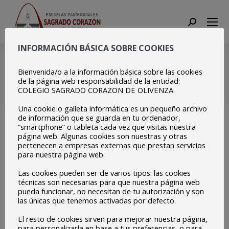
Search:
INFORMACIÓN BÁSICA SOBRE COOKIES
Archivo diario:
abril 6,
2022
Bienvenida/o a la información básica sobre las cookies
de la página web responsabilidad de la entidad:
COLEGIO SAGRADO CORAZON DE OLIVENZA
Estás aquí:
Inicio
2022
abril
06
Una cookie o galleta informática es un pequeño archivo
de información que se guarda en tu ordenador,
“smartphone” o tableta cada vez que visitas nuestra
página web. Algunas cookies son nuestras y otras
pertenecen a empresas externas que prestan servicios
para nuestra página web.
Concurso dibujo ODS
Las cookies pueden ser de varios tipos: las cookies
EPAS NOTICIAS 2021-22
Por
protehus
abril 6, 2022
técnicas son necesarias para que nuestra página web
pueda funcionar, no necesitan de tu autorización y son
Concurso de dibujo y exposición de trabajos sobre
las únicas que tenemos activadas por defecto.
los ODS. Desde la asignatura de Educación Plástica
El resto de cookies sirven para mejorar nuestra página,
y Visual en 1º y 3º de ESO, hemos planteado un
para personalizarla en base a tus preferencias, o para