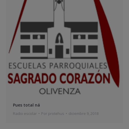
Pues total ná
Radio escolar
Por
protehus
diciembre 9, 2018