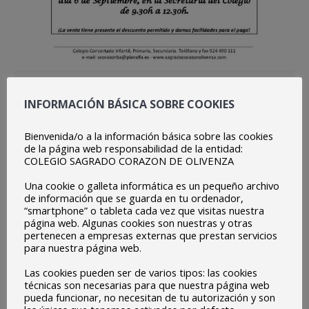
INICIO CURSO 2018/2019
INFORMACIÓN BÁSICA SOBRE COOKIES
Centro
Por
protehus
septiembre 3, 2018
10 SEPTIEMBRE: Reunión Profesores y Padres
Bienvenida/o a la información básica sobre las cookies
de la página web responsabilidad de la entidad:
alumnos Infantil y 1º y 2º de Primaria (en el salón de
COLEGIO SAGRADO CORAZON DE OLIVENZA
actos y luego en sus clases) – 11:30h. 12
Una cookie o galleta informática es un pequeño archivo
SEPTIEMBRE: Inicio del curso Escolar 2018-2019
de información que se guarda en tu ordenador,
“smartphone” o tableta cada vez que visitas nuestra
Inicio clases de Infantil y Primaria; a las 10.00h, este
página web. Algunas cookies son nuestras y otras
día terminan a las 13.00h. 13 SEPTIEMBRE: Infantil
pertenecen a empresas externas que prestan servicios
para nuestra página web.
y…
Las cookies pueden ser de varios tipos: las cookies
técnicas son necesarias para que nuestra página web
pueda funcionar, no necesitan de tu autorización y son