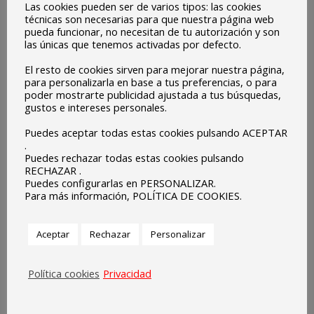
Radio escolar
Por
protehus
noviembre 20, 2017
Las cookies pueden ser de varios tipos: las cookies
técnicas son necesarias para que nuestra página web
Los más pequeños del colegio nos dan su particular
pueda funcionar, no necesitan de tu autorización y son
las únicas que tenemos activadas por defecto.
visión sobre diferentes temas.
El resto de cookies sirven para mejorar nuestra página,
para personalizarla en base a tus preferencias, o para
poder mostrarte publicidad ajustada a tus búsquedas,
gustos e intereses personales.
Puedes aceptar todas estas cookies pulsando ACEPTAR
.
Puedes rechazar todas estas cookies pulsando
RECHAZAR .
Puedes configurarlas en PERSONALIZAR.
Para más información, POLÍTICA DE COOKIES.
Aceptar
Rechazar
Personalizar
Política cookies
Privacidad