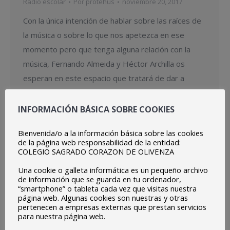
Radio escolar
Por
protehus
noviembre 20, 2017
Con la única intención de hablar sobre las raíces de
la música o sobre lo que nos apetezca en ese
momento pero que tenga alguna relación con la
música, Fernando Almeida y Héctor Archilla os
esperan en este espacio que tratará de dar a
conocer los orígenes de algunas canciones.
INFORMACIÓN BÁSICA SOBRE COOKIES
Bienvenida/o a la información básica sobre las cookies
de la página web responsabilidad de la entidad:
COLEGIO SAGRADO CORAZON DE OLIVENZA
Una cookie o galleta informática es un pequeño archivo
de información que se guarda en tu ordenador,
“smartphone” o tableta cada vez que visitas nuestra
página web. Algunas cookies son nuestras y otras
pertenecen a empresas externas que prestan servicios
para nuestra página web.
Pero qué me estás contando