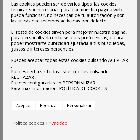
Las cookies pueden ser de varios tipos: las cookies
técnicas son necesarias para que nuestra página web
pueda funcionar, no necesitan de tu autorización y son
las únicas que tenemos activadas por defecto.
El resto de cookies sirven para mejorar nuestra página,
para personalizarla en base a tus preferencias, o para
poder mostrarte publicidad ajustada a tus búsquedas,
gustos e intereses personales.
Puedes aceptar todas estas cookies pulsando ACEPTAR
.
Puedes rechazar todas estas cookies pulsando
RECHAZAR .
Puedes configurarlas en PERSONALIZAR.
Con la presencia de ;
Para más información, POLÍTICA DE COOKIES.
-Manuel J. Gonzáles (Alcalde de Olivenza)
Aceptar
Rechazar
Personalizar
-Joaquín Fuentes (Aderco-Ceiprex)
-Manolo Garrancho (Ceiprex)
Política cookies
Privacidad
-Colegio Sagrada Familia de Badajoz