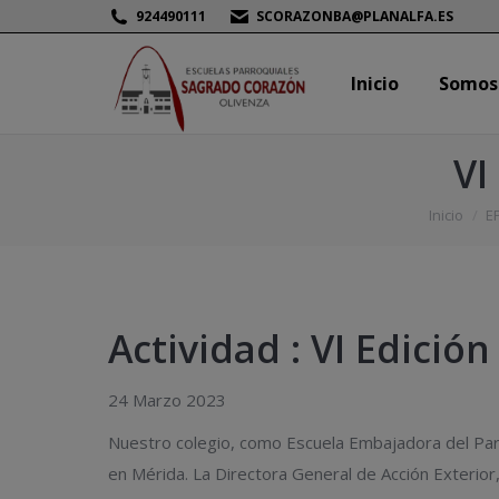
924490111
SCORAZONBA@PLANALFA.ES
Inicio
Somos
Inicio
Somos
VI
Estás aquí:
Inicio
E
Actividad : VI Edici
24 Marzo 2023
Nuestro colegio, como Escuela Embajadora del Par
en Mérida. La Directora General de Acción Exterior,