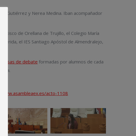
 Iker Gutiérrez y Nerea Medina. Iban acompañador
ncisco de Orellana de Trujillo, el Colegio María
e Mérida, el IES Santiago Apóstol de Almendralejo,
 mesas de debate
formadas por alumnos de cada
aria.
//www.asambleaex.es/acto-1108