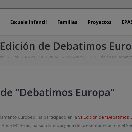
Escuela Infantil
Familias
Proyectos
EPA
Escuela Infantil
Familias
Proyectos
EPA
 Edición de Debatimos Eur
PAS
EPAS 2022-23
ACTIVIDADES EPAS 2022-23
VI Edición de Debati
ón de “Debatimos Europa”
lamento Europeo, ha participado en la
VI Edición de “Debatimos 
 Rosa Mª Balas, ha sido la encargada de presentar el acto y el Se