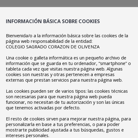
 a estas jornadas: Natalia Ares, Natalia Vázquez, Antonio Rueda,
INFORMACIÓN BÁSICA SOBRE COOKIES
dro Núñez.
 Escuelas Parroquiales del Sagrado Corazón de Olivenza, el IES Fra
Bienvenida/o a la información básica sobre las cookies de la
página web responsabilidad de la entidad:
lasencia, el Colegio Sopeña de Badajoz, el IES Sáenz De Buruaga d
COLEGIO SAGRADO CORAZON DE OLIVENZA
Cella Vinaria de Ceclavín.
Una cookie o galleta informática es un pequeño archivo de
seguir la estructura de Euroscola, trabajando distintos
temas en
información que se guarda en tu ordenador, “smartphone” o
tableta cada vez que visitas nuestra página web. Algunas
 y votar las propuestas en la cámara, simulando la vida parlament
cookies son nuestras y otras pertenecen a empresas
externas que prestan servicios para nuestra página web.
s://tinyurl.com/222e4e6w
Las cookies pueden ser de varios tipos: las cookies técnicas
a en directo en la página de la Asamblea de Extremadura:
https:
son necesarias para que nuestra página web pueda
funcionar, no necesitan de tu autorización y son las únicas
que tenemos activadas por defecto.
El resto de cookies sirven para mejorar nuestra página, para
personalizarla en base a tus preferencias, o para poder
mostrarte publicidad ajustada a tus búsquedas, gustos e
intereses personales.