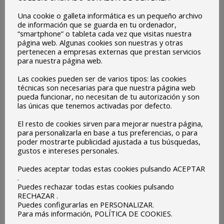
Una cookie o galleta informática es un pequeño archivo
de información que se guarda en tu ordenador,
Video 3 de la Semana
Vídeo 2 de la Semana
“smartphone” o tableta cada vez que visitas nuestra
Cultural 2020
Cultural 2020
página web. Algunas cookies son nuestras y otras
pertenecen a empresas externas que prestan servicios
para nuestra página web.
Las cookies pueden ser de varios tipos: las cookies
técnicas son necesarias para que nuestra página web
pueda funcionar, no necesitan de tu autorización y son
las únicas que tenemos activadas por defecto.
Semana Cultural D. José
El resto de cookies sirven para mejorar nuestra página,
Hidalgo Marcos 1
para personalizarla en base a tus preferencias, o para
poder mostrarte publicidad ajustada a tus búsquedas,
gustos e intereses personales.
Puedes aceptar todas estas cookies pulsando ACEPTAR
.
Puedes rechazar todas estas cookies pulsando
RECHAZAR .
Puedes configurarlas en PERSONALIZAR.
Para más información, POLÍTICA DE COOKIES.