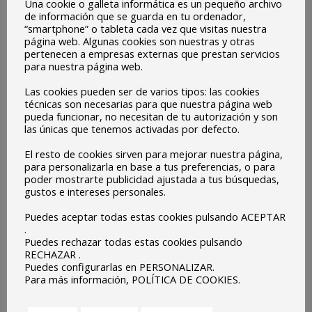
Una cookie o galleta informática es un pequeño archivo
de información que se guarda en tu ordenador,
“smartphone” o tableta cada vez que visitas nuestra
página web. Algunas cookies son nuestras y otras
pertenecen a empresas externas que prestan servicios
para nuestra página web.
Las cookies pueden ser de varios tipos: las cookies
técnicas son necesarias para que nuestra página web
pueda funcionar, no necesitan de tu autorización y son
las únicas que tenemos activadas por defecto.
El resto de cookies sirven para mejorar nuestra página,
para personalizarla en base a tus preferencias, o para
poder mostrarte publicidad ajustada a tus búsquedas,
gustos e intereses personales.
Puedes aceptar todas estas cookies pulsando ACEPTAR
.
Puedes rechazar todas estas cookies pulsando
TUTORÍAS DE EDUCACIÓN INFANTIL
RECHAZAR .
Puedes configurarlas en PERSONALIZAR.
3 AÑOS A—– Maria del Carmen Rodríguez Díaz.
Para más información, POLÍTICA DE COOKIES.
3 AÑOS B—–Consuelo Cordero Fernández.