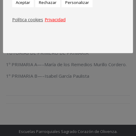
Aceptar
Rechazar
Personalizar
4 AÑOS A—–Francisca Núñez López.
4 AÑOS B—— Josefa Benítez Perera.
Política cookies
Privacidad
5 AÑOS A——Elisa Gómez Costa.
5 AÑOS B——María González Gudiño.
TUTORÍAS DE PRIMERO DE PRIMARIA
1º PRIMARIA A—–María de los Remedios Murillo Cordero.
1º PRIMARIA B—–Isabel García Paulista
Navegación
entre
entradas
Escuelas Parroquiales Sagrado Corazón de Olivenza.