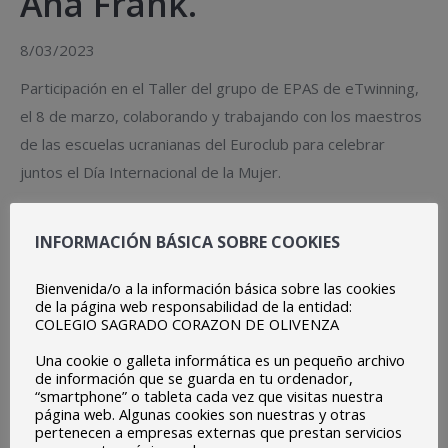
Ana Frank.
8/03/2023
Participación en el Taller del grupo de EPAS de eTwinning,
el 8 de marzo, colaborando y trabajando con los maestros
de las escuelas ucranianas del Euroclub para celebrar
juntos el Día Internacional de la Mujer.
Este taller es una continuación del que celebramos en
enero con distintas escueles de Euroclubes de Ucrania en
INFORMACIÓN BÁSICA SOBRE COOKIES
nuestro EPAS eTwinning Group.
Bienvenida/o a la información básica sobre las cookies
El taller nos lo ofrece la Casa de Ana Frank/Historias que
de la página web responsabilidad de la entidad:
COLEGIO SAGRADO CORAZON DE OLIVENZA
mueven y por supuesto, el taller no es solo para mujeres.
Se trata de «cómo podemos discutir la diversidad y la
Una cookie o galleta informática es un pequeño archivo
de información que se guarda en tu ordenador,
discriminación en el aula».
“smartphone” o tableta cada vez que visitas nuestra
página web. Algunas cookies son nuestras y otras
Participamos online con 8 embajadores junior y 3 senior.
pertenecen a empresas externas que prestan servicios