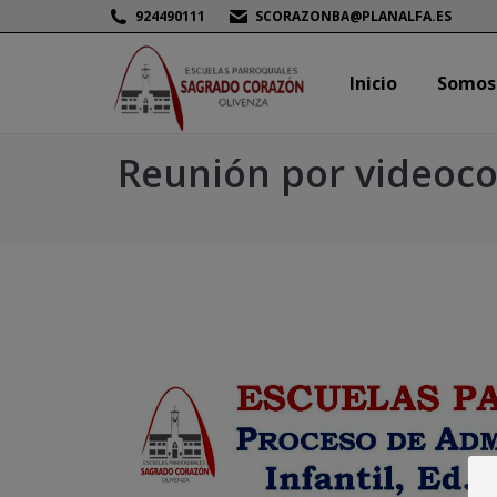
924490111
SCORAZONBA@PLANALFA.ES
Inicio
Somos
Inicio
Somos
Reunión por videocon