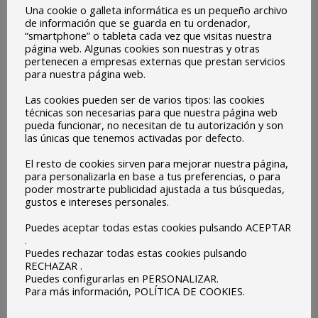
Una cookie o galleta informática es un pequeño archivo
de información que se guarda en tu ordenador,
La actividad consistirá en reforestación de la zona del
“smartphone” o tableta cada vez que visitas nuestra
monte público «Ramapallas» a través de la plantación con
página web. Algunas cookies son nuestras y otras
pertenecen a empresas externas que prestan servicios
especies autóctonas. Los alumnos/as plantarán los árboles
para nuestra página web.
y recibirán una charla didáctica a cargo de Óscar Alonso
Las cookies pueden ser de varios tipos: las cookies
que es consejero de Greenpeace por Extremadura.
técnicas son necesarias para que nuestra página web
pueda funcionar, no necesitan de tu autorización y son
las únicas que tenemos activadas por defecto.
El resto de cookies sirven para mejorar nuestra página,
para personalizarla en base a tus preferencias, o para
poder mostrarte publicidad ajustada a tus búsquedas,
gustos e intereses personales.
Puedes aceptar todas estas cookies pulsando ACEPTAR
.
Puedes rechazar todas estas cookies pulsando
RECHAZAR .
Puedes configurarlas en PERSONALIZAR.
Para más información, POLÍTICA DE COOKIES.