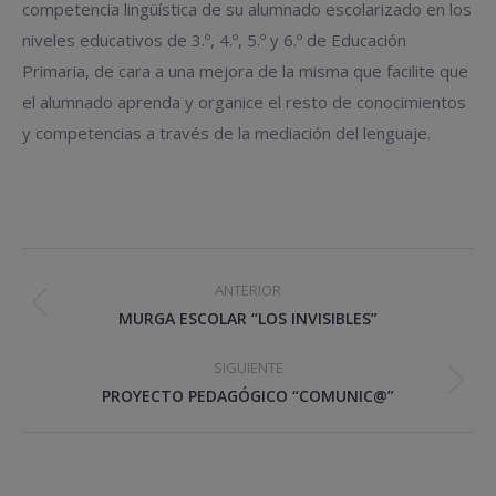
competencia lingüística de su alumnado escolarizado en los
niveles educativos de 3.º, 4.º, 5.º y 6.º de Educación
Primaria, de cara a una mejora de la misma que facilite que
el alumnado aprenda y organice el resto de conocimientos
y competencias a través de la mediación del lenguaje.
Navegación
ANTERIOR
entre
Proyecto
MURGA ESCOLAR “LOS INVISIBLES”
anterior
proyectos
SIGUIENTE
Proyecto
PROYECTO PEDAGÓGICO “COMUNIC@”
siguiente