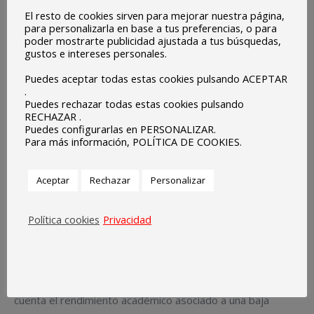
El resto de cookies sirven para mejorar nuestra página,
alumnos/as a una mayor igualdad ante la vida.
para personalizarla en base a tus preferencias, o para
poder mostrarte publicidad ajustada a tus búsquedas,
gustos e intereses personales.
La finalidad del programa REMA es mejorar el proceso
Puedes aceptar todas estas cookies pulsando ACEPTAR
educativo y las expectativas de éxito académico y social
.
Puedes rechazar todas estas cookies pulsando
del alumnado escolarizado en 3.º, 4.º, 5.º y 6.º de educación
RECHAZAR .
Puedes configurarlas en PERSONALIZAR.
primaria, y 1.º, 2.º y 3.º de educación secundaria obligatoria,
Para más información, POLÍTICA DE COOKIES.
en situación de desventaja socioeducativa con desfase
curricular significativo, con el objeto de que puedan
Aceptar
Rechazar
Personalizar
promover actuaciones educativas complementarias de
carácter compensador.
Política cookies
Privacidad
Somos uno de los 12 centros concertados de Extremadura
seleccionados para el programa REMA.
En el caso del programa “COMUNIC@”, se tendrá en
cuenta el rendimiento académico asociado a una baja