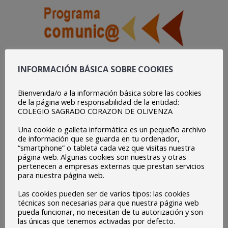
INFORMACIÓN BÁSICA SOBRE COOKIES
Bienvenida/o a la información básica sobre las cookies
PROGRAMA DE APOYO SOCIOEDUCATIVO
de la página web responsabilidad de la entidad:
COLEGIO SAGRADO CORAZON DE OLIVENZA
REMA (Refuerzo, Estímulo y Motivación para el
Una cookie o galleta informática es un pequeño archivo
Alumnado)
de información que se guarda en tu ordenador,
“smartphone” o tableta cada vez que visitas nuestra
página web. Algunas cookies son nuestras y otras
pertenecen a empresas externas que prestan servicios
Nuestro centro desarrolla durante el presente curso este
para nuestra página web.
programa con el que pretendemos dar respuesta a las
Las cookies pueden ser de varios tipos: las cookies
necesidades de algunos de nuestros alumnos/as y
técnicas son necesarias para que nuestra página web
pueda funcionar, no necesitan de tu autorización y son
esforzamos en compensar las desigualdades sociales
las únicas que tenemos activadas por defecto.
mediante una pedagogía que comprometa a los