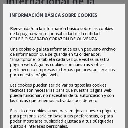
Internacional de la
Mujer y la Niña en la
INFORMACIÓN BÁSICA SOBRE COOKIES
Ciencia
Bienvenida/o a la información básica sobre las cookies
de la página web responsabilidad de la entidad:
COLEGIO SAGRADO CORAZON DE OLIVENZA
Enero – Febrero 2023
Una cookie o galleta informática es un pequeño archivo
Como fruto y continuación de la actividad anterior, cada
de información que se guarda en tu ordenador,
grupo de alumnos debe desarrollar una parte del guion
“smartphone” o tableta cada vez que visitas nuestra
página web. Algunas cookies son nuestras y otras
para elaborar y grabar en la Radio Escolar del colegio, en
pertenecen a empresas externas que prestan servicios
nuestra sección EUROPE ON AIR, un programa de radio
para nuestra página web.
que emitió el 26 de febrero con motivo del
11 de febrero
Las cookies pueden ser de varios tipos: las cookies
técnicas son necesarias para que nuestra página web
del Día Internacional de la Mujer y la Niña en la Ciencia.
Este
pueda funcionar, no necesitan de tu autorización y son
programa se ajustó al siguiente guion:
las únicas que tenemos activadas por defecto.
a) Breve biografía
El resto de cookies sirven para mejorar nuestra página,
para personalizarla en base a tus preferencias, o para
b) Descubrimientos científicos realizados
poder mostrarte publicidad ajustada a tus búsquedas,
c) Sus problemas derivados de ser mujer en la ciencia.
gustos e intereses personales.