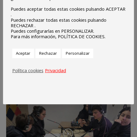
d) Resumen de las medidas que la Unión Europea ha
Puedes aceptar todas estas cookies pulsando ACEPTAR
tomado para evitar la discriminación de la mujer en la
.
Puedes rechazar todas estas cookies pulsando
ciencia.
RECHAZAR .
Puedes configurarlas en PERSONALIZAR.
Tras la elaboración del guion por los alumnos se procedió a
Para más información, POLÍTICA DE COOKIES.
la grabación del programa de radio, a su edición y a subirlo
las plataformas de la radio para su emisión programada
Aceptar
Rechazar
Personalizar
para el día 26 de febrero:
Política cookies
Privacidad
Link del programa:
https://tinyurl.com/4b6hyr2x