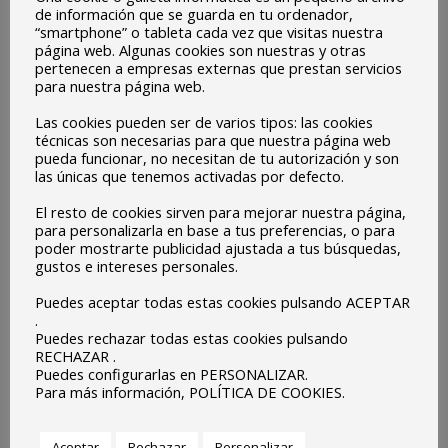
El presidente Zelensky enfatizó en uno de sus últimos
de información que se guarda en tu ordenador,
discursos: “Estamos hablando de paz, y de principios, de
“smartphone” o tableta cada vez que visitas nuestra
página web. Algunas cookies son nuestras y otras
justicia. Del derecho de todos a definir su propio futuro, de
pertenecen a empresas externas que prestan servicios
la seguridad y del derecho de todos a vivir sin amenazas”.
para nuestra página web.
Nunca olvidemos…
Las cookies pueden ser de varios tipos: las cookies
técnicas son necesarias para que nuestra página web
Hay muchas escuelas ucranianas en la plataforma
pueda funcionar, no necesitan de tu autorización y son
las únicas que tenemos activadas por defecto.
eTwinning.
El resto de cookies sirven para mejorar nuestra página,
La actividad consiste en la creación de un cartel de apoyo a
para personalizarla en base a tus preferencias, o para
las escuelas embajadoras ucranianas y a todo el pueblo
poder mostrarte publicidad ajustada a tus búsquedas,
gustos e intereses personales.
ucraniano, desde las Escuelas Embajadoras. La hemos
difundido en nuestras redes sociales, para darle la mayor
Puedes aceptar todas estas cookies pulsando ACEPTAR
.
difusión posible. Luego, una vez subidas en eTwinning al
Puedes rechazar todas estas cookies pulsando
RECHAZAR .
EPAS eTwinning Group, se creará una presentación con
Puedes configurarlas en PERSONALIZAR.
todas ellas para su difusión a nivel europeo.
Para más información, POLÍTICA DE COOKIES.
Aceptar
Rechazar
Personalizar