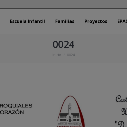
Escuela Infantil
Familias
Proyectos
EPA
Escuela Infantil
Familias
Proyectos
EPA
0024
Estás aquí:
Inicio
0024