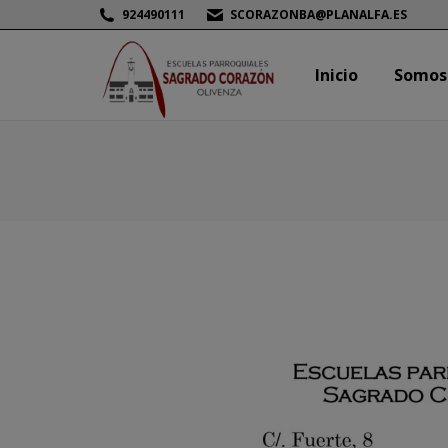
924490111
SCORAZONBA@PLANALFA.ES
Inicio
Somos
Inicio
Somos