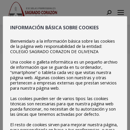
Search:
INFORMACIÓN BÁSICA SOBRE COOKIES
IMG_6790
Bienvenida/o a la información básica sobre las cookies
Estás aquí:
Inicio
IMG_6790
de la página web responsabilidad de la entidad:
COLEGIO SAGRADO CORAZON DE OLIVENZA
Una cookie o galleta informática es un pequeño archivo
de información que se guarda en tu ordenador,
“smartphone” o tableta cada vez que visitas nuestra
página web. Algunas cookies son nuestras y otras
pertenecen a empresas externas que prestan servicios
para nuestra página web.
Las cookies pueden ser de varios tipos: las cookies
técnicas son necesarias para que nuestra página web
pueda funcionar, no necesitan de tu autorización y son
las únicas que tenemos activadas por defecto.
El resto de cookies sirven para mejorar nuestra página,
para personalizarla en base a tus preferencias, o para