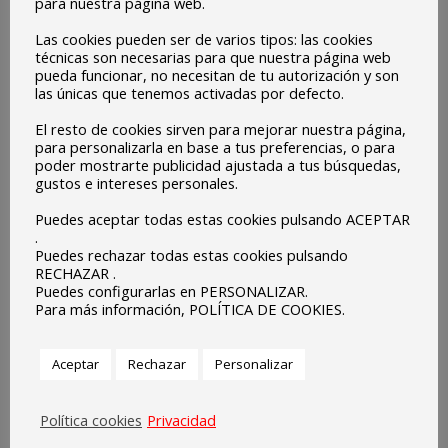
para nuestra página web.
motivo del Día de Europa 2022 (9 de mayo).
Las cookies pueden ser de varios tipos: las cookies
Los alumnos estamparon sus huellas dentro de las letras
técnicas son necesarias para que nuestra página web
pueda funcionar, no necesitan de tu autorización y son
de la palabra Europe y crearon este bonito mural.
las únicas que tenemos activadas por defecto.
Vídeo de la actividad:
https://youtu.be/O7p5vkGXRzM
El resto de cookies sirven para mejorar nuestra página,
para personalizarla en base a tus preferencias, o para
poder mostrarte publicidad ajustada a tus búsquedas,
gustos e intereses personales.
Puedes aceptar todas estas cookies pulsando ACEPTAR
.
Puedes rechazar todas estas cookies pulsando
RECHAZAR .
Puedes configurarlas en PERSONALIZAR.
Para más información, POLÍTICA DE COOKIES.
Aceptar
Rechazar
Personalizar
Política cookies
Privacidad