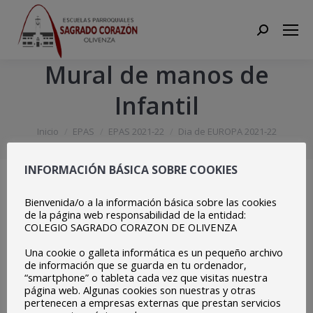
Search:
Mural de manos de
Infantil
Estás aquí:
Inicio
EPAS
EPAS 2021-22
Dia de EUROPA 2021-22
Mural de manos de Infantil
INFORMACIÓN BÁSICA SOBRE COOKIES
Bienvenida/o a la información básica sobre las cookies
de la página web responsabilidad de la entidad:
Dia de Europa 2022.- Mural de manos de Educación
COLEGIO SAGRADO CORAZON DE OLIVENZA
Infantil
Una cookie o galleta informática es un pequeño archivo
Impresionante mural de huellas de manos elaborado por D.
de información que se guarda en tu ordenador,
“smartphone” o tableta cada vez que visitas nuestra
Manuel Domínguez con los alumnos y maestras de infantil
página web. Algunas cookies son nuestras y otras
pertenecen a empresas externas que prestan servicios
de las Escuelas Parroquiales del Sagrado Corazón con