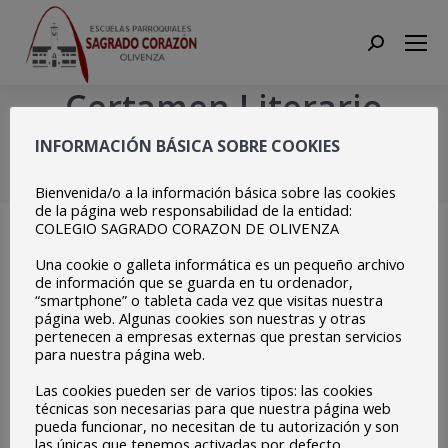
Search:
Certamen Literario
obras_Página_05
INFORMACIÓN BÁSICA SOBRE COOKIES
Estás aquí:
Inicio
Certamen Literario obras_Página_05
Bienvenida/o a la información básica sobre las cookies
de la página web responsabilidad de la entidad:
COLEGIO SAGRADO CORAZON DE OLIVENZA
Una cookie o galleta informática es un pequeño archivo
de información que se guarda en tu ordenador,
“smartphone” o tableta cada vez que visitas nuestra
página web. Algunas cookies son nuestras y otras
pertenecen a empresas externas que prestan servicios
para nuestra página web.
Las cookies pueden ser de varios tipos: las cookies
técnicas son necesarias para que nuestra página web
pueda funcionar, no necesitan de tu autorización y son
las únicas que tenemos activadas por defecto.