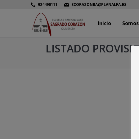
924490111
SCORAZONBA@PLANALFA.ES
Inicio
Somos
Inicio
Somos
LISTADO PROVISIO