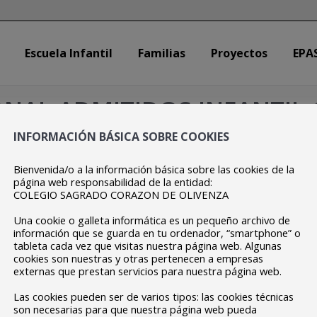
Escuela Infantil
Familias
Proyectos
EPA
Escuela Infantil
Familias
Proyectos
EPA
NAL ADMITIDOS INFANTIL 
INFORMACIÓN BÁSICA SOBRE COOKIES
Estás aquí:
Inicio
LISTADO PROVISIONAL ADMITIDOS INFANTIL CURSO…
Bienvenida/o a la información básica sobre las cookies de la
página web responsabilidad de la entidad:
COLEGIO SAGRADO CORAZON DE OLIVENZA
Una cookie o galleta informática es un pequeño archivo de
información que se guarda en tu ordenador, “smartphone” o
tableta cada vez que visitas nuestra página web. Algunas
cookies son nuestras y otras pertenecen a empresas
externas que prestan servicios para nuestra página web.
Las cookies pueden ser de varios tipos: las cookies técnicas
son necesarias para que nuestra página web pueda