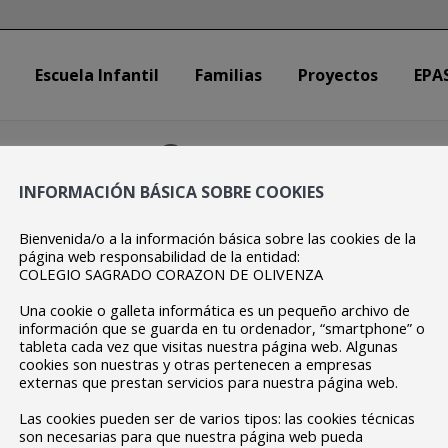
Escuela Infantil
Familias
Proyectos
EPA
Escuela Infantil
Familias
Proyectos
EPA
Captura
INFORMACIÓN BÁSICA SOBRE COOKIES
Estás aquí:
Inicio
Captura
Bienvenida/o a la información básica sobre las cookies de la
página web responsabilidad de la entidad:
COLEGIO SAGRADO CORAZON DE OLIVENZA
Una cookie o galleta informática es un pequeño archivo de
información que se guarda en tu ordenador, “smartphone” o
tableta cada vez que visitas nuestra página web. Algunas
cookies son nuestras y otras pertenecen a empresas
externas que prestan servicios para nuestra página web.
Las cookies pueden ser de varios tipos: las cookies técnicas
son necesarias para que nuestra página web pueda