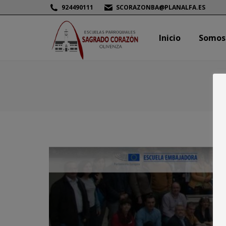
924490111
SCORAZONBA@PLANALFA.ES
Inicio
Somos
Inicio
Somos