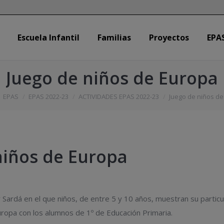
Escuela Infantil
Familias
Proyectos
EPA
Escuela Infantil
Familias
Proyectos
EPA
Juego de niños de Europa
uí:
EPAS
EPAS 2022-23
ACTIVIDADES EPAS 2022-23
Juego de niños de
 niños de Europa
Sardá en el que niños, de entre 5 y 10 años, muestran su particul
ropa con los alumnos de 1º de Educación Primaria.