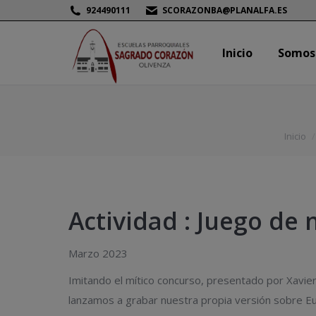
924490111
SCORAZONBA@PLANALFA.ES
Inicio
Somos
Inicio
Somos
Estás aq
Inicio
Actividad : Juego de
Marzo 2023
Imitando el mítico concurso, presentado por Xavier 
lanzamos a grabar nuestra propia versión sobre Eu