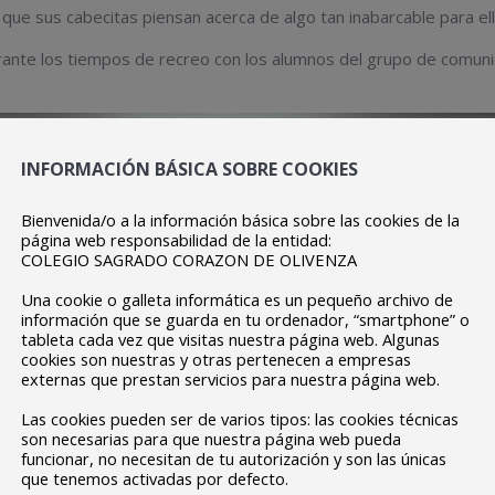
 que sus cabecitas piensan acerca de algo tan inabarcable para 
rante los tiempos de recreo con los alumnos del grupo de comuni
INFORMACIÓN BÁSICA SOBRE COOKIES
Bienvenida/o a la información básica sobre las cookies de la
página web responsabilidad de la entidad:
COLEGIO SAGRADO CORAZON DE OLIVENZA
Una cookie o galleta informática es un pequeño archivo de
información que se guarda en tu ordenador, “smartphone” o
tableta cada vez que visitas nuestra página web. Algunas
cookies son nuestras y otras pertenecen a empresas
externas que prestan servicios para nuestra página web.
Las cookies pueden ser de varios tipos: las cookies técnicas
son necesarias para que nuestra página web pueda
funcionar, no necesitan de tu autorización y son las únicas
que tenemos activadas por defecto.