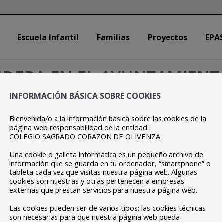
Escuela Infantil
Familias
Proyectos
EPA
Escuela Infantil
Familias
Proyectos
EPA
NDERA EN EL AYUNTAMIENT
INFORMACIÓN BÁSICA SOBRE COOKIES
quí:
EPAS
EPAS 2020-21
Dia de EUROPA 2020-21
IZADO DE BANDERA 
Bienvenida/o a la información básica sobre las cookies de la
página web responsabilidad de la entidad:
COLEGIO SAGRADO CORAZON DE OLIVENZA
uestras Embajadoras Junior Inés Fernández e Inés Heredero, junt
Una cookie o galleta informática es un pequeño archivo de
información que se guarda en tu ordenador, “smartphone” o
 el Ayuntamiento de Badajoz, con motivo del Día de Europa que se
tableta cada vez que visitas nuestra página web. Algunas
cookies son nuestras y otras pertenecen a empresas
ntamiento, se ha leído un manifiesto y se ha izado la bandera eur
externas que prestan servicios para nuestra página web.
Las cookies pueden ser de varios tipos: las cookies técnicas
son necesarias para que nuestra página web pueda