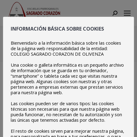
Search:
INFORMACIÓN BÁSICA SOBRE COOKIES
Invitación a la Eucaristía
de inicio de curso
Bienvenida/o a la información básica sobre las cookies
de la página web responsabilidad de la entidad:
COLEGIO SAGRADO CORAZON DE OLIVENZA
Estás aquí:
Inicio
Centro
Invitación a la Eucaristía de…
Una cookie o galleta informática es un pequeño archivo
de información que se guarda en tu ordenador,
“smartphone” o tableta cada vez que visitas nuestra
página web. Algunas cookies son nuestras y otras
pertenecen a empresas externas que prestan servicios
para nuestra página web.
Las cookies pueden ser de varios tipos: las cookies
técnicas son necesarias para que nuestra página web
pueda funcionar, no necesitan de tu autorización y son
las únicas que tenemos activadas por defecto.
El resto de cookies sirven para mejorar nuestra página,
para personalizarla en base a tus preferencias, o para