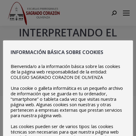
Search:
INTERPRETANDO EL
HIMNO DE EUROPA CON
INFORMACIÓN BÁSICA SOBRE COOKIES
OTROS COLEGIOS DE
Bienvenida/o a la información básica sobre las cookies
ESPAÑA Y DE EUROPA.
de la página web responsabilidad de la entidad:
COLEGIO SAGRADO CORAZON DE OLIVENZA
Estás aquí:
Inicio
EPAS
EPAS 2020-21
Dia de EUROPA 2020-21
Una cookie o galleta informática es un pequeño archivo
INTERPRETANDO EL HIMNO DE EUROPA…
de información que se guarda en tu ordenador,
“smartphone” o tableta cada vez que visitas nuestra
página web. Algunas cookies son nuestras y otras
pertenecen a empresas externas que prestan servicios
para nuestra página web.
Nos hemos sumado a la interpretación del Himno Europeo
Las cookies pueden ser de varios tipos: las cookies
organizada por el IES Don Bosco de Valverde del Camino
técnicas son necesarias para que nuestra página web