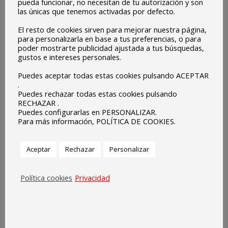
pueda funcionar, no necesitan de tu autorización y son
(Huelva).
las únicas que tenemos activadas por defecto.
Hemos participado en la grabación del himno los siguientes
El resto de cookies sirven para mejorar nuestra página,
centros educativos:
para personalizarla en base a tus preferencias, o para
– IES Don Bosco de Valverde del Camino (Huelva – España)
poder mostrarte publicidad ajustada a tus búsquedas,
gustos e intereses personales.
– Escuelas Parroquiales Sagrado Corazón (Olivenza –
Puedes aceptar todas estas cookies pulsando ACEPTAR
España)
.
– Colegio Mª Rosa Molas (Zaragoza – España)
Puedes rechazar todas estas cookies pulsando
RECHAZAR .
– Externato Marista (Lisboa – Portugal)
Puedes configurarlas en PERSONALIZAR.
– I.E.S. Sáenz de Buruaga (Mérida – España)
Para más información, POLÍTICA DE COOKIES.
– High School Gimnazija Nova Gorica (Eslovenia)
– I.E.S. Álvaro Yáñez (Bembibre – España)
Aceptar
Rechazar
Personalizar
– I.E.S. Las Musas (Madrid – España)
– Language School » Ivan Vazov» (Bulgaria)
Política cookies
Privacidad
https://www.youtube.com/watch?v=Ch5fzrH3TzA