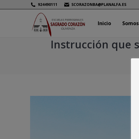
924490111
SCORAZONBA@PLANALFA.ES
Inicio
Somos
Inicio
Somos
Instrucción que 