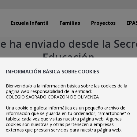
Escuela Infantil
Familias
Proyectos
EPA
Escuela Infantil
Familias
Proyectos
EPA
se ha enviado desde la Secr
Educación
Estás aquí:
Inicio
Centro
Instrucción que se ha enviado…
INFORMACIÓN BÁSICA SOBRE COOKIES
Bienvenida/o a la información básica sobre las cookies de la
página web responsabilidad de la entidad:
COLEGIO SAGRADO CORAZON DE OLIVENZA
Una cookie o galleta informática es un pequeño archivo de
información que se guarda en tu ordenador, “smartphone” o
tableta cada vez que visitas nuestra página web. Algunas
cookies son nuestras y otras pertenecen a empresas
externas que prestan servicios para nuestra página web.