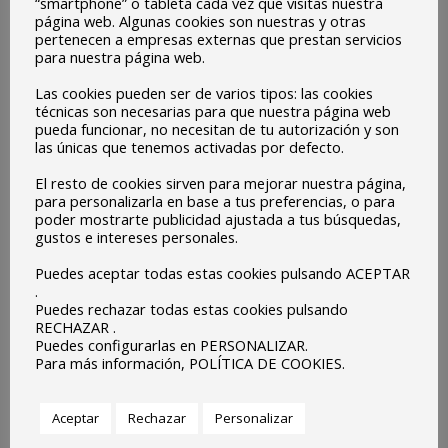
“smartphone” o tableta cada vez que visitas nuestra
página web. Algunas cookies son nuestras y otras
pertenecen a empresas externas que prestan servicios
Iniciamos un nuevo curso escolar 2023-2024 con el lema:
para nuestra página web.
HACIENDO MEMORIA.
Las cookies pueden ser de varios tipos: las cookies
Sabemos que la memoria es la capacidad que tiene el
técnicas son necesarias para que nuestra página web
pueda funcionar, no necesitan de tu autorización y son
hombre de recordar, la memoria es “la sede de los
las únicas que tenemos activadas por defecto.
recuerdos”. “Recordar significa ‘volver con el corazón’. En
El resto de cookies sirven para mejorar nuestra página,
las prisas de hoy, entre miles de carreras y continuos
para personalizarla en base a tus preferencias, o para
poder mostrarte publicidad ajustada a tus búsquedas,
afanes, estamos perdiendo la capacidad de volver al
gustos e intereses personales.
corazón, del recuerdo y de la memoria. Sin memoria se
Puedes aceptar todas estas cookies pulsando ACEPTAR
pierden las raíces, y sin raíces no se crece. Nos hace bien
.
alimentar la memoria de quien nos ha amado, sanado,
Puedes rechazar todas estas cookies pulsando
RECHAZAR .
aliviado”.
Puedes configurarlas en PERSONALIZAR.
Para más información, POLÍTICA DE COOKIES.
Durante este curso escolar nos proponemos como
comunidad educativa hacer memoria de nuestras raíces,
Aceptar
Rechazar
Personalizar
de lo que somos y lo que nos configura; recorriendo