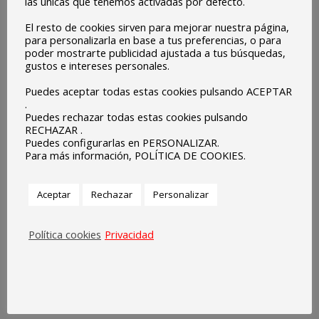
las únicas que tenemos activadas por defecto.
recuerda la importancia de educar en un proyecto
El resto de cookies sirven para mejorar nuestra página,
educativo compartido
para personalizarla en base a tus preferencias, o para
poder mostrarte publicidad ajustada a tus búsquedas,
Escuelas Católicas de Extremadura, en su nueva campaña
gustos e intereses personales.
anual “Familia y colegio, un proyecto en común”, pone de
Puedes aceptar todas estas cookies pulsando ACEPTAR
manifiesto el compromiso de todos los centros de
.
Escuelas Católicas con los alumnos y familias que
Puedes rechazar todas estas cookies pulsando
RECHAZAR .
conforman la organización, ofreciéndoles una educación de
Puedes configurarlas en PERSONALIZAR.
Para más información, POLÍTICA DE COOKIES.
calidad y que, además, refuerce todos aquellos valores
que cada niño recibe en casa.
Aceptar
Rechazar
Personalizar
Ofrecemos una educación que permite a niños y niñas
desarrollar habilidades académicas como pueden ser un
Política cookies
Privacidad
pensamiento crítico, colaboración y liderazgo,
adaptabilidad, iniciativa personal o una comunicación
efectiva. Pero también les brinda valores como la
solidaridad, empatía, integridad o el amor al prójimo. Todo