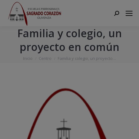
Search:
Familia y colegio, un
proyecto en común
Estás aquí:
Inicio
Centro
Familia y colegio, un proyecto…