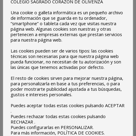
COLEGIO SAGRADO CORAZON DE OLIVENZA
Educación Primaria: Actualmente nuestro Centro oferta
Una cookie o galleta informática es un pequeño archivo
trece unidades de Educación Primaria. Además cuenta
de información que se guarda en tu ordenador,
con una unidad de apoyo y otra….
“smartphone” o tableta cada vez que visitas nuestra
página web. Algunas cookies son nuestras y otras
Educación Secundaria Obligatoria: Actualmente nuestro
pertenecen a empresas externas que prestan servicios
para nuestra página web.
Centro oferta nueve unidades de Educación Primaria.
Además cuenta con una unidad de apoyo y otra…
Las cookies pueden ser de varios tipos: las cookies
técnicas son necesarias para que nuestra página web
Nuestro Objetivo es:
pueda funcionar, no necesitan de tu autorización y son
las únicas que tenemos activadas por defecto.
Pretendemos llevar a cabo una enseñanza integral de la
El resto de cookies sirven para mejorar nuestra página,
persona, educando a nuestros/as alumnos/as en los
para personalizarla en base a tus preferencias, o para
valores evangélicos para que lleguen a ser hombres y
poder mostrarte publicidad ajustada a tus búsquedas,
gustos e intereses personales.
mujeres capaces de hacerse sensibles a los problemas
Puedes aceptar todas estas cookies pulsando ACEPTAR
del mundo que les rodea y comprometidos en la tarea
.
de conseguir una sociedad más justa, fraterna, justa y
Puedes rechazar todas estas cookies pulsando
RECHAZAR .
solidaria.
Puedes configurarlas en PERSONALIZAR.
Junto a ello, y conforme a nuestro Proyecto Educativo y
Para más información, POLÍTICA DE COOKIES.