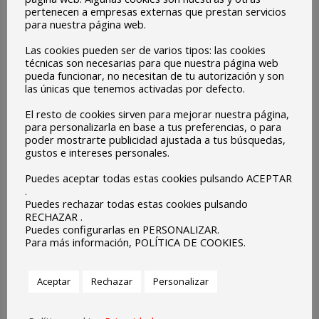
pertenecen a empresas externas que prestan servicios
para nuestra página web.
Acogedor , familiar, como en casa.
Las cookies pueden ser de varios tipos: las cookies
técnicas son necesarias para que nuestra página web
pueda funcionar, no necesitan de tu autorización y son
Sara Díaz
las únicas que tenemos activadas por defecto.
El resto de cookies sirven para mejorar nuestra página,
para personalizarla en base a tus preferencias, o para
poder mostrarte publicidad ajustada a tus búsquedas,
gustos e intereses personales.
El colegio de mi madre, mi cole y ahora el cole de
Puedes aceptar todas estas cookies pulsando ACEPTAR
mis hijos.
.
Formación y valores en ‘familia’, no hay plan mejor
Puedes rechazar todas estas cookies pulsando
RECHAZAR .
para empezar a andar la vida.
Puedes configurarlas en PERSONALIZAR.
Para más información, POLÍTICA DE COOKIES.
Mercedes Iglesias
Aceptar
Rechazar
Personalizar