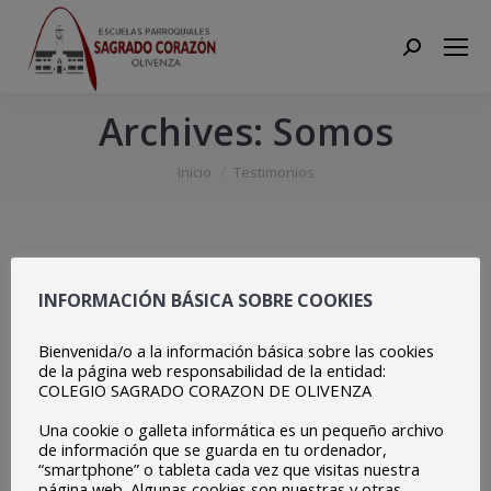
Search:
Archives:
Somos
Estás aquí:
Inicio
Testimonios
INFORMACIÓN BÁSICA SOBRE COOKIES
Recuerdo la escuela como un entrañable lugar de
Bienvenida/o a la información básica sobre las cookies
aprendizaje y cariño.
de la página web responsabilidad de la entidad:
COLEGIO SAGRADO CORAZON DE OLIVENZA
Una cookie o galleta informática es un pequeño archivo
Daniel Dario
de información que se guarda en tu ordenador,
“smartphone” o tableta cada vez que visitas nuestra
página web. Algunas cookies son nuestras y otras