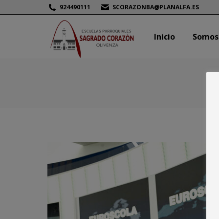
924490111
SCORAZONBA@PLANALFA.ES
Inicio
Somos
Inicio
Somos