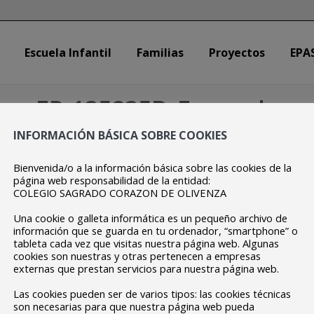
Escuela Infantil
Familias
Proyectos
EPA
Escuela Infantil
Familias
Proyectos
EPA
EP-135235B_Eurosola
INFORMACIÓN BÁSICA SOBRE COOKIES
Estás aquí:
Inicio
EP-135235B_Eurosola
Bienvenida/o a la información básica sobre las cookies de la
página web responsabilidad de la entidad:
COLEGIO SAGRADO CORAZON DE OLIVENZA
Una cookie o galleta informática es un pequeño archivo de
información que se guarda en tu ordenador, “smartphone” o
tableta cada vez que visitas nuestra página web. Algunas
cookies son nuestras y otras pertenecen a empresas
externas que prestan servicios para nuestra página web.
Las cookies pueden ser de varios tipos: las cookies técnicas
son necesarias para que nuestra página web pueda