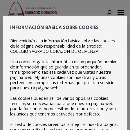
Search:
INFORMACIÓN BÁSICA SOBRE COOKIES
20221022_151633
Bienvenida/o a la información básica sobre las cookies
Estás aquí:
Inicio
20221022_151633
de la página web responsabilidad de la entidad:
COLEGIO SAGRADO CORAZON DE OLIVENZA
Una cookie o galleta informática es un pequeño archivo
de información que se guarda en tu ordenador,
“smartphone” o tableta cada vez que visitas nuestra
página web. Algunas cookies son nuestras y otras
pertenecen a empresas externas que prestan servicios
para nuestra página web.
Las cookies pueden ser de varios tipos: las cookies
técnicas son necesarias para que nuestra página web
pueda funcionar, no necesitan de tu autorización y son
las únicas que tenemos activadas por defecto.
El resto de cookies sirven para mejorar nuestra página,
para personalizarla en base a tus preferencias, o para