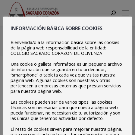
Search:
INFORMACIÓN BÁSICA SOBRE COOKIES
IMG_3682
Bienvenida/o a la información básica sobre las cookies
Estás aquí:
Inicio
IMG_3682
de la página web responsabilidad de la entidad:
COLEGIO SAGRADO CORAZON DE OLIVENZA
Una cookie o galleta informática es un pequeño archivo
de información que se guarda en tu ordenador,
“smartphone” o tableta cada vez que visitas nuestra
página web. Algunas cookies son nuestras y otras
pertenecen a empresas externas que prestan servicios
para nuestra página web.
Las cookies pueden ser de varios tipos: las cookies
técnicas son necesarias para que nuestra página web
pueda funcionar, no necesitan de tu autorización y son
las únicas que tenemos activadas por defecto.
El resto de cookies sirven para mejorar nuestra página,
para personalizarla en base a tus preferencias, o para