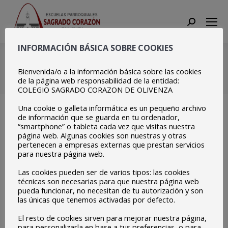
Search:
INFORMACIÓN BÁSICA SOBRE COOKIES
181874128_383742057302
Bienvenida/o a la información básica sobre las cookies
Estás aquí:
Inicio
de la página web responsabilidad de la entidad:
181874128_3837420573022185_2436784934074348560_n
COLEGIO SAGRADO CORAZON DE OLIVENZA
Una cookie o galleta informática es un pequeño archivo
de información que se guarda en tu ordenador,
“smartphone” o tableta cada vez que visitas nuestra
página web. Algunas cookies son nuestras y otras
pertenecen a empresas externas que prestan servicios
para nuestra página web.
Las cookies pueden ser de varios tipos: las cookies
técnicas son necesarias para que nuestra página web
pueda funcionar, no necesitan de tu autorización y son
las únicas que tenemos activadas por defecto.
El resto de cookies sirven para mejorar nuestra página,
para personalizarla en base a tus preferencias, o para