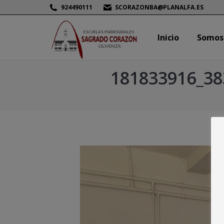
924490111
SCORAZONBA@PLANALFA.ES
Inicio
Somos
Inicio
Somos
181833916_38