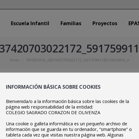
Escuela Infantil
Familias
Proyectos
EPA
Escuela Infantil
Familias
Proyectos
EPA
37420703022172_59175991
Estás aquí:
Inicio
181833916_3837420703022172_5917599118215654903_n
INFORMACIÓN BÁSICA SOBRE COOKIES
Bienvenida/o a la información básica sobre las cookies de la
página web responsabilidad de la entidad:
COLEGIO SAGRADO CORAZON DE OLIVENZA
Una cookie o galleta informática es un pequeño archivo de
información que se guarda en tu ordenador, “smartphone” o
tableta cada vez que visitas nuestra página web. Algunas