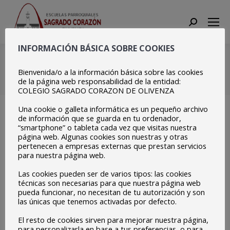
Search:
INFORMACIÓN BÁSICA SOBRE COOKIES
179440296_382181171124
Bienvenida/o a la información básica sobre las cookies
Estás aquí:
Inicio
de la página web responsabilidad de la entidad:
179440296_3821811711249738_6766886511995351184_n
COLEGIO SAGRADO CORAZON DE OLIVENZA
Una cookie o galleta informática es un pequeño archivo
de información que se guarda en tu ordenador,
“smartphone” o tableta cada vez que visitas nuestra
página web. Algunas cookies son nuestras y otras
pertenecen a empresas externas que prestan servicios
para nuestra página web.
Las cookies pueden ser de varios tipos: las cookies
técnicas son necesarias para que nuestra página web
pueda funcionar, no necesitan de tu autorización y son
las únicas que tenemos activadas por defecto.
El resto de cookies sirven para mejorar nuestra página,
para personalizarla en base a tus preferencias, o para