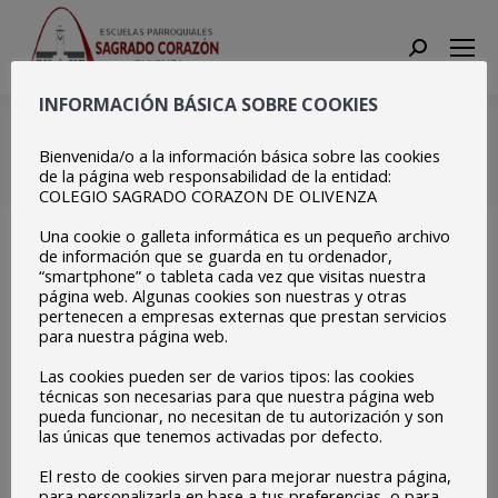
Search:
INFORMACIÓN BÁSICA SOBRE COOKIES
RadioEdu (3)
Bienvenida/o a la información básica sobre las cookies
Estás aquí:
Inicio
RadioEdu (3)
de la página web responsabilidad de la entidad:
COLEGIO SAGRADO CORAZON DE OLIVENZA
Una cookie o galleta informática es un pequeño archivo
de información que se guarda en tu ordenador,
“smartphone” o tableta cada vez que visitas nuestra
página web. Algunas cookies son nuestras y otras
pertenecen a empresas externas que prestan servicios
para nuestra página web.
Las cookies pueden ser de varios tipos: las cookies
técnicas son necesarias para que nuestra página web
pueda funcionar, no necesitan de tu autorización y son
las únicas que tenemos activadas por defecto.
El resto de cookies sirven para mejorar nuestra página,
para personalizarla en base a tus preferencias, o para